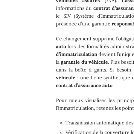
véhicules assurés
(FVA). L’
ass
informations du
contrat d’assuran
le SIV (Système d’Immatriculati
présence d’une garantie
responsabi
Ce changement supprime l’obligat
auto
lors des formalités administr
d’immatriculation
devient l’unique
la
garantie du véhicule
. Plus beso
dans la boîte à gants. Si besoin
véhicule
: une fiche synthétique d
contrat d’assurance auto
.
Pour mieux visualiser les princ
l’immatriculation, retenez les point
Transmission automatique des
Vérification de la couverture l