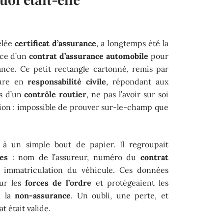
elée
certificat d’assurance
, a longtemps été la
nce d’un
contrat d’assurance automobile
pour
nce. Ce petit rectangle cartonné, remis par
ture en
responsabilité civile
, répondant aux
rs d’un
contrôle routier
, ne pas l’avoir sur soi
tion : impossible de prouver sur-le-champ que
à un simple bout de papier. Il regroupait
res
: nom de l’assureur, numéro du
contrat
et immatriculation du véhicule. Ces données
our les
forces de l’ordre
et protégeaient les
à la
non-assurance
. Un oubli, une perte, et
t était valide.