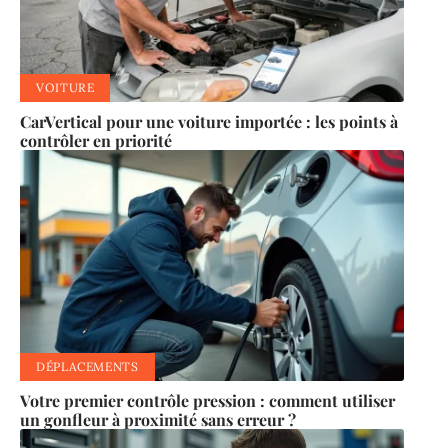
VOITURE
CarVertical pour une voiture importée : les points à
contrôler en priorité
DÉPLACEMENTS
Votre premier contrôle pression : comment utiliser
un gonfleur à proximité sans erreur ?