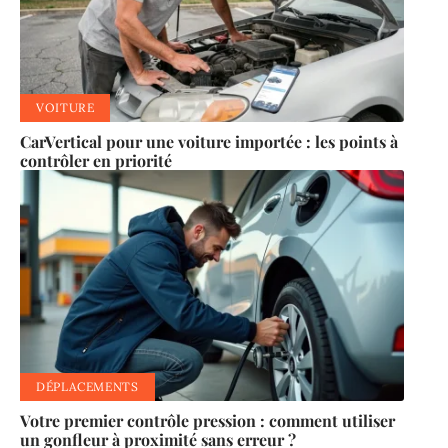
VOITURE
CarVertical pour une voiture importée : les points à
contrôler en priorité
DÉPLACEMENTS
Votre premier contrôle pression : comment utiliser
un gonfleur à proximité sans erreur ?