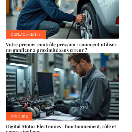
DÉPLACEMENTS
Votre premier contrôle pression : comment utiliser
un gonfleur à proximité sans erreur ?
VOITURE
Digital Motor Electronics : fonctionnement, rôle et
pannes typiques