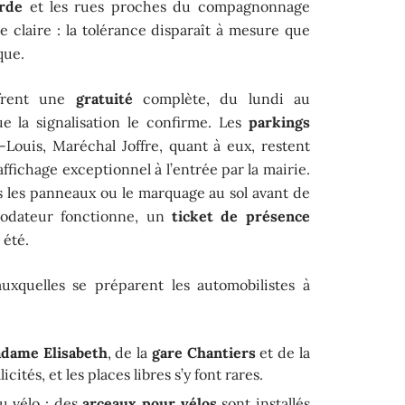
rde
et les rues proches du compagnonnage
te claire : la tolérance disparaît à mesure que
que.
ffrent une
gratuité
complète, du lundi au
e la signalisation le confirme. Les
parkings
Louis, Maréchal Joffre, quant à eux, restent
affichage exceptionnel à l’entrée par la mairie.
rs les panneaux ou le marquage au sol avant de
orodateur fonctionne, un
ticket de présence
 été.
auxquelles se préparent les automobilistes à
dame Elisabeth
, de la
gare Chantiers
et de la
licités, et les places libres s’y font rares.
u vélo : des
arceaux pour vélos
sont installés