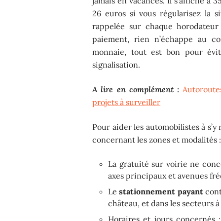
jamais en vacances. Il s’affiche à
26 euros si vous régularisez la s
rappelée sur chaque horodateur 
paiement, rien n’échappe au con
monnaie, tout est bon pour évit
signalisation.
A lire en complément :
Autoroute
projets à surveiller
Pour aider les automobilistes à s’y 
concernant les zones et modalités 
La gratuité sur voirie ne conc
axes principaux et avenues fr
Le
stationnement payant
cont
château, et dans les secteurs à f
Horaires et jours concernés : 