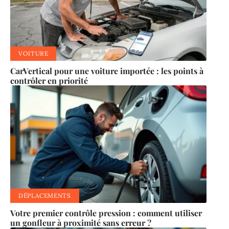
VOITURE
CarVertical pour une voiture importée : les points à
contrôler en priorité
DÉPLACEMENTS
Votre premier contrôle pression : comment utiliser
un gonfleur à proximité sans erreur ?